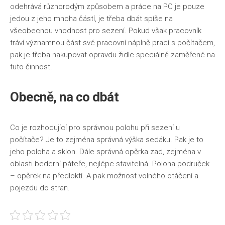
odehrává různorodým způsobem a práce na PC je pouze
jedou z jeho mnoha částí, je třeba dbát spíše na
všeobecnou vhodnost pro sezení. Pokud však pracovník
tráví významnou část své pracovní náplně prací s počítačem,
pak je třeba nakupovat opravdu židle speciálně zaměřené na
tuto činnost.
Obecně, na co dbát
Co je rozhodující pro správnou polohu při sezení u
počítače? Je to zejména správná výška sedáku. Pak je to
jeho poloha a sklon. Dále správná opěrka zad, zejména v
oblasti bederní páteře, nejlépe stavitelná. Poloha područek
– opěrek na předloktí. A pak možnost volného otáčení a
pojezdu do stran.