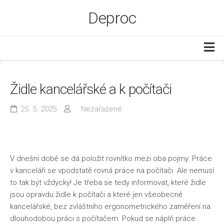
Skip
Deproc
to
content
Byt a dům
Židle kancelářské a k počítači
Ekonomika
Služby
25. 5. 2025
Nezařazené
Web
Zboží
V dnešní době se dá položit rovnítko mezi oba pojmy. Práce
v kanceláři se vpodstatě rovná práce na počítači. Ale nemusí
to tak být vždycky! Je třeba se tedy informovat, které židle
jsou opravdu
židle k počítači
a které jen všeobecně
kancelářské, bez zvláštního ergonometrického zaměření na
dlouhodobou práci s počítačem. Pokud se náplň práce