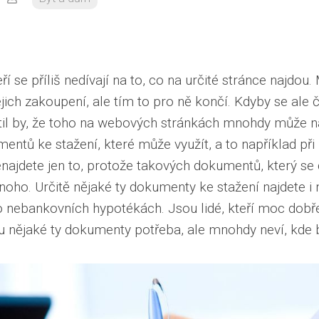
eří se příliš nedívají na to, co na určité stránce najdou.
ejich zakoupení, ale tím to pro ně končí. Kdyby se ale 
stil by, že toho na webových stránkách mnohdy může n
entů ke stažení, které může využít, a to například při
enajdete jen to, protože takových dokumentů, který se d
mnoho. Určitě nějaké ty dokumenty ke stažení najdete i 
o nebankovních hypotékách. Jsou lidé, kteří moc dobře
nějaké ty dokumenty potřeba, ale mnohdy neví, kde b