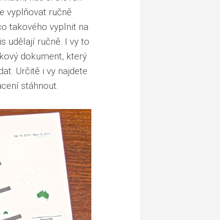
te vyplňovat ručně
co takového vyplnit na
 udělají ručně. I vy to
takový dokument, který
at. Určitě i vy najdete
acení stáhnout.