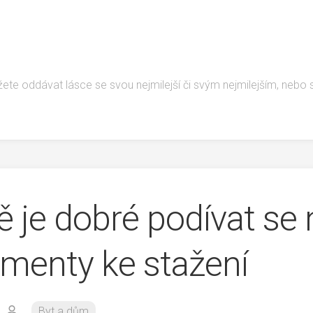
žete oddávat lásce se svou nejmilejší či svým nejmilejším, nebo
ě je dobré podívat se 
menty ke stažení
Byt a dům