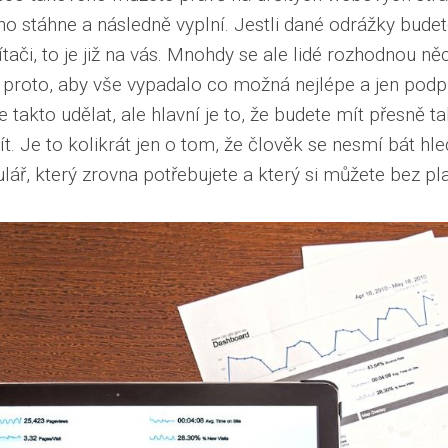
o stáhne a následně vyplní. Jestli dané odrážky bude
tači, to je již na vás. Mnohdy se ale lidé rozhodnou ně
o proto, aby vše vypadalo co možná nejlépe a jen podpis
e takto udělat, ale hlavní je to, že budete mít přesně 
t. Je to kolikrát jen o tom, že člověk se nesmí bát hled
lář, který zrovna potřebujete a který si můžete bez pl