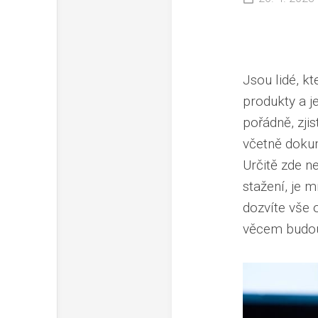
Jsou lidé, kt
produkty a j
pořádně, zji
včetně dokum
Určitě zde n
stažení, je 
dozvíte vše 
věcem budou 