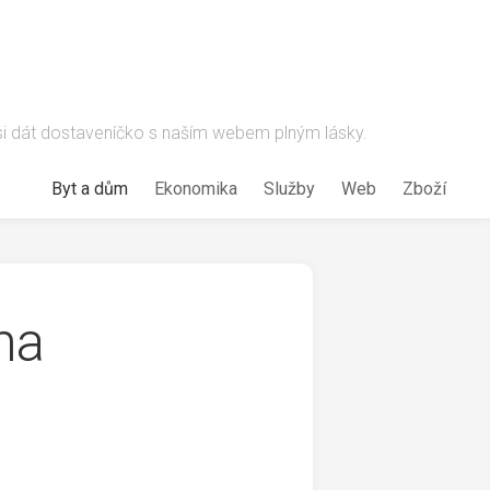
 si dát dostaveníčko s naším webem plným lásky.
Byt a dům
Ekonomika
Služby
Web
Zboží
na