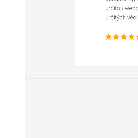
určitou webo
určitých věc