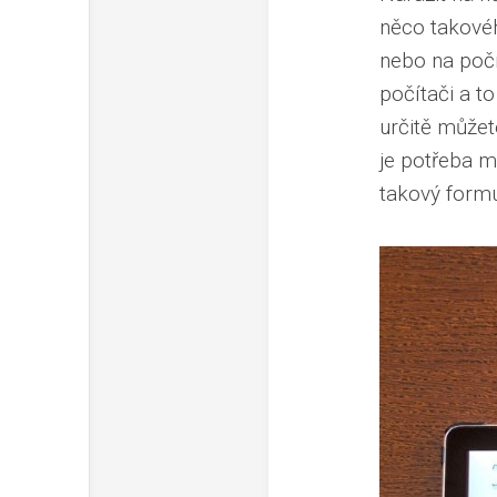
něco takovéh
nebo na počí
počítači a t
určitě můžet
je potřeba mí
takový formu