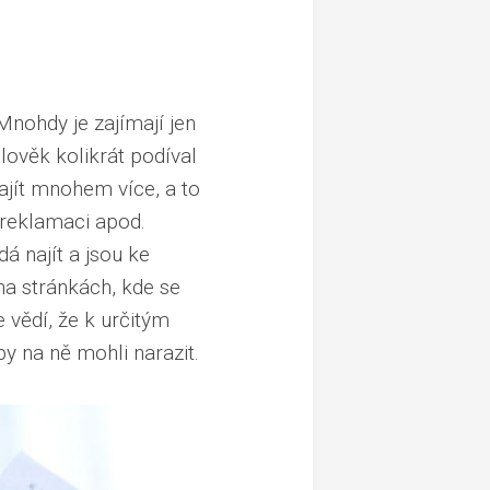
 Mnohdy je zajímají jen
člověk kolikrát podíval
ajít mnohem více, a to
 reklamaci apod.
á najít a jsou ke
na stránkách, kde se
 vědí, že k určitým
y na ně mohli narazit.