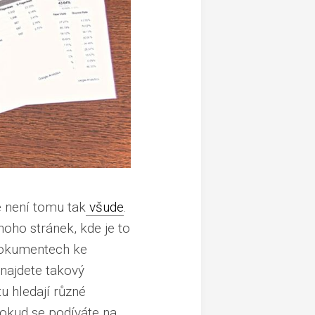
e není tomu tak
všude
.
noho stránek, kde je to
 dokumentech ke
 najdete takový
tu hledají různé
 Pokud se podíváte na