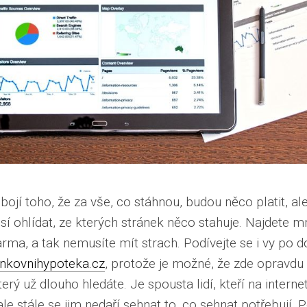
bojí toho, že za vše, co stáhnou, budou něco platit, al
sí ohlídat, ze kterých stránek něco stahuje. Najdete m
rma, a tak nemusíte mít strach. Podívejte se i vy po
nkovnihypoteka.cz
, protože je možné, že zde opravdu
rý už dlouho hledáte. Je spousta lidí, kteří na interne
le stále se jim nedaří sehnat to, co sehnat potřebují.