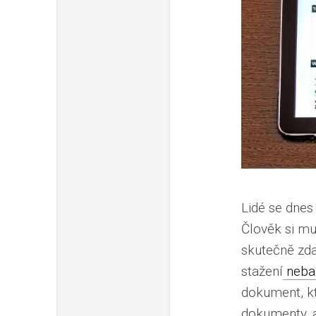
Lidé se dnes 
Člověk si mu
skutečně zda
stažení
neba
dokument, kte
dokumenty, a