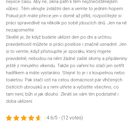
nejvíce času. Aby ne, okna patří k těm nejznečištěnějším
vůbec. Těm věnujte zvláštní den a vemte to jedním hopem.
Pokud jich máte přece jen v domě až příliš, rozpočítejte si
práci spravedlivě na několik po sobě jdoucích dnů. Jen na ně
nezapomeňte.
Skvělé je, že když budete uklízet den po dni a určitou
pravidelností můžete si práci posléze i značně usnadnit. Jen
si to vemte, když přistoupíte je sporáku, který myjete
pravidelně, nebudou na něm žádné zašlé skvrny a připáleniny
ještě z minulého víkendu. Takže po vaření ho stačí jen setřít
hadříkem a máte vystaráno. Stejné to je i s koupelnou nebo
toaletou. Pak stačí vzít na celou domácnost pár vlhčených
čistících ubrousků a s nimi utřete a vyčistíte všechno, co
tam není, bůh ví jak dlouho. Zkrátí se vám tím podstatně i
doba uklízení.
4.6/5 - (12 votes)