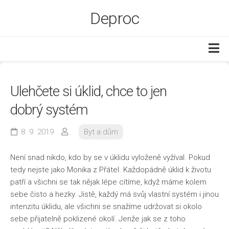
Skip
Deproc
to
content
Byt a dům
Ulehčete si úklid, chce to jen
Ekonomika
dobrý systém
Služby
Web
8. 9. 2019
Byt a dům
Zboží
Není snad nikdo, kdo by se v úklidu vyloženě vyžíval. Pokud
tedy nejste jako Monika z Přátel. Každopádně úklid k životu
patří a všichni se tak nějak lépe cítíme, když máme kolem
sebe čisto a hezky. Jistě, každý má svůj vlastní systém i jinou
intenzitu úklidu, ale všichni se snažíme udržovat si okolo
sebe přijatelně poklizené okolí. Jenže jak se z toho