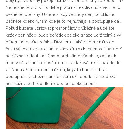
celý byt. Všechny pokoje naráz a k tomu kuchyň a koupelna?
Nemožné. Proto si rozdělte práci na několik dnů a vemte to
pěkně od podlahy. Určete si kdy ve který den, co uklidíte.
Začněte kdekoliv, tam kde je to nejnutnější a postupujte dál.
Pokud budete udržovat prostor čistý průběžně a uděláte
každý den něco, bude pořádek daleko snáze udržitelný a vy
přitom nemusíte zešílet. Díky tomu také budete mít více
času věnovat se i koutům a záhybům v domácnosti, na které
se běžně nedostane. Často přehlížíme všechno, co nejde
moc vidět a kam nedosáhneme. Na taková místa pak dojde
většinou až při vánočním úklidu, když to budete dělat
postupně a průběžně, ani ten vám už nebude způsobovat
husí kůži. Jde tak o dlouhodobou spokojenost.