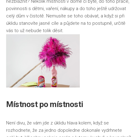
nezbláznit? Několik místností v domě či bytě, do toho práce,
povinnosti s dětmi, vaření, nákupy a do toho ještě udržovat
celý dům v čistotě. Nemusíte se toho obávat, a když si při
úklidu stanovíte jasné cíle a půjdete na to postupně, určitě
vás to už nebude tolik děsit.
Místnost po místnosti
Není divu, že vám jde z úklidu hlava kolem, když se
rozhodnete, že za jedno dopoledne dokonale vydrhnete