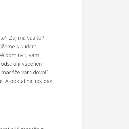
ete? Zajímá vás to?
můžeme s klidem
avě domluvit, vám
 odstraní všechen
né masáže vám dovolí
e. A pokud ne, no, pak