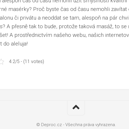
i alespoň čas od času nemohli užít smyslnosti kvalitní
né masérky? Proč byste čas od času nemohli zavítat
onu či privátu a neoddat se tam, alespoň na pár chvil 
s? A přesně tak to bude, protože taková masáž, to se 
et! A prostřednictvím našeho webu, našich internetov
 do aleluja!
4.2/5 - (11 votes)
© Deproc.cz - Všechna práva vyhrazena.