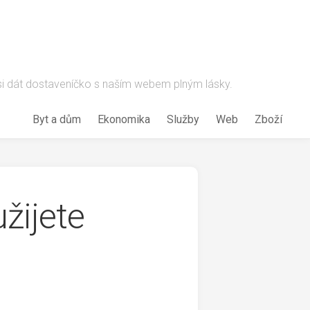
 si dát dostaveníčko s naším webem plným lásky.
Byt a dům
Ekonomika
Služby
Web
Zboží
žijete