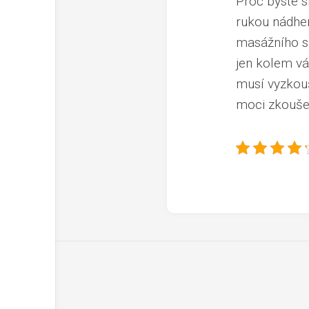
Proč byste s
rukou nádher
masážního sal
jen kolem vá
musí vyzkouš
moci zkoušet