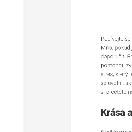
Podívejte se
Mno, pokud 
doporučit.
E
pomohou zve
stres, který
se uvolnit s
si přečtěte n
Krása a