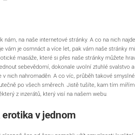
 k nám, na naše internetové stránky. A co na nich najd
je vám je osmnáct a více let, pak vám naše stránky 
rotické masáže
, které si přes naše stránky můžete hr
dnout sebevědomí, dokonale uvolní ztuhlé svalstvo a
 je v nich nahromaděn. A co víc, průběh takové smysl
kutečně po všech směrech. Jistě tušíte, kam tím mířím
ěkterý z inzerátů, který visí na našem webu.
 erotika v jednom