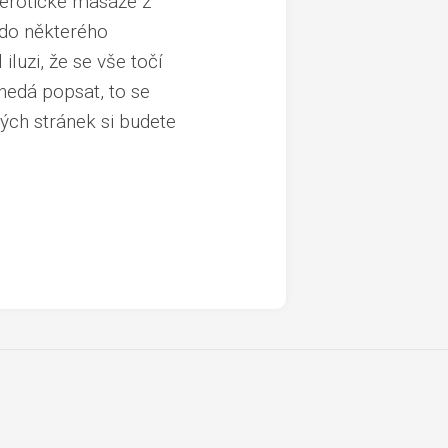
 erotické masáže z
 do některého
iluzi, že se vše točí
nedá popsat, to se
ých stránek si budete