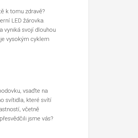
ště k tomu zdravě?
derní
LED žárovka
.
 vyniká svojí dlouhou
nuje vysokým cyklem
bodovku, vsaďte na
vítidla, které svítí
astností, včetně
přesvědčili jsme vás?