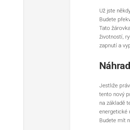
Už jste někdy
Budete překva
Tato žárovka
životností, 
zapnutí a vyp
Náhrad
Jestliže prá
tento nový p
na základě t
energetické 
Budete mít 