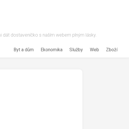
 si dát dostaveníčko s naším webem plným lásky.
Byt a dům
Ekonomika
Služby
Web
Zboží