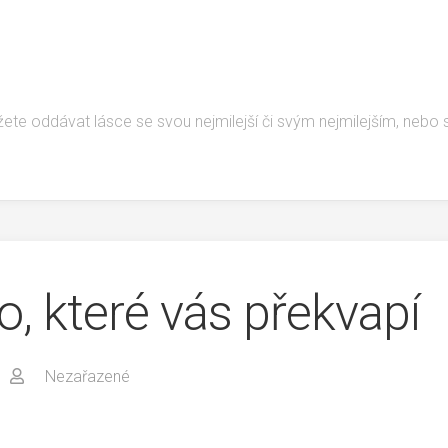
žete oddávat lásce se svou nejmilejší či svým nejmilejším, nebo
o, které vás překvapí
Nezařazené