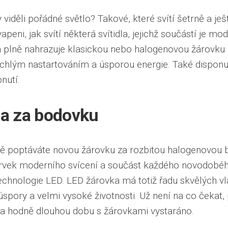
 viděli pořádné světlo? Takové, které svítí šetrně a je
peni, jak svítí některá svítidla, jejichž součástí je mo
 plně nahrazuje klasickou nebo halogenovou žárovku a
rychlým nastartováním a úsporou energie. Také dispo
nutí.
a za bodovku
vě poptáváte novou žárovku za rozbitou halogenovou 
rvek moderního svícení a součást každého novodobého s
echnologie LED. LED žárovka má totiž řadu skvělých vl
úspory a velmi vysoké životnosti. Už není na co čekat, 
na hodně dlouhou dobu s žárovkami vystaráno.