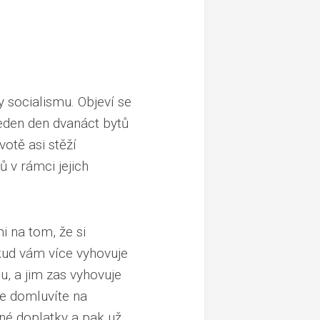
 socialismu. Objeví se
eden den dvanáct bytů
otě asi stěží
 v rámci jejich
i na tom, že si
kud vám více vyhovuje
u, a jim zas vyhovuje
se domluvíte na
né doplatky a pak už