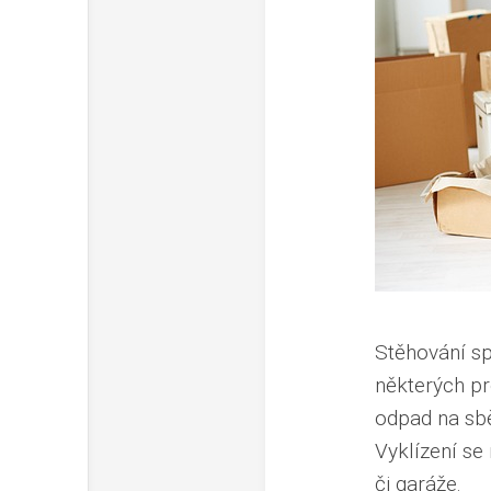
Stěhování sp
některých pr
odpad na sbě
Vyklízení se 
či garáže.