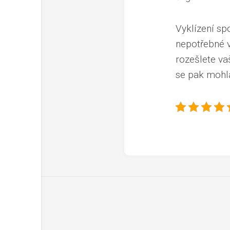
Vyklízení s
nepotřebné v
rozešlete va
se pak mohla