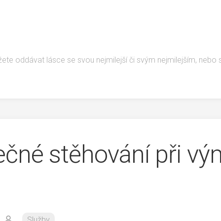
žete oddávat lásce se svou nejmilejší či svým nejmilejším, nebo
ečné stěhování při v
Služby