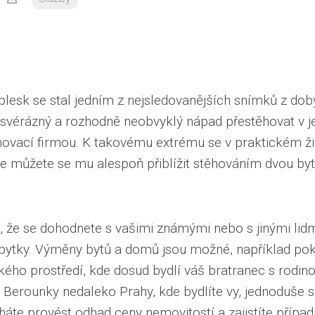
blesk se stal jedním z nejsledovanějších snímků z doby
svérázný a rozhodně neobvyklý nápad přestěhovat v j
hovací firmou. K takovému extrému se v praktickém živ
le můžete se mu alespoň přiblížit stěhováním dvou bytů
i, že se dohodnete s vašimi známými nebo s jinými lidm
bytky. Výměny bytů a domů jsou možné, například po
ského prostředí, kde dosud bydlí váš bratranec s rodino
y Berounky nedaleko Prahy, kde bydlíte vy, jednoduše 
áte provést odhad ceny nemovitostí a zajistíte případ