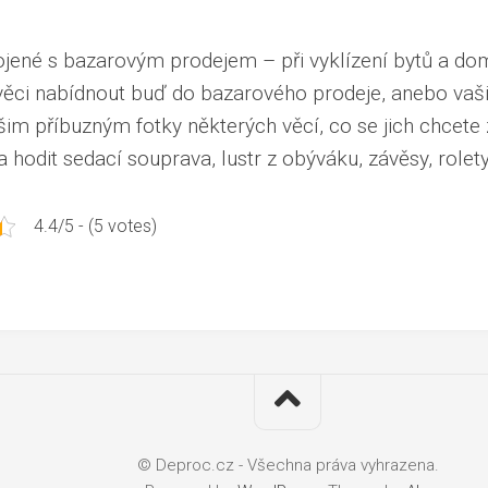
pojené s bazarovým prodejem
– při vyklízení bytů a d
ěci nabídnout buď do bazarového prodeje, anebo vaš
šim příbuzným fotky některých věcí, co se jich chcete
 hodit sedací souprava, lustr z obýváku, závěsy, rolety
4.4/5 - (5 votes)
© Deproc.cz - Všechna práva vyhrazena.