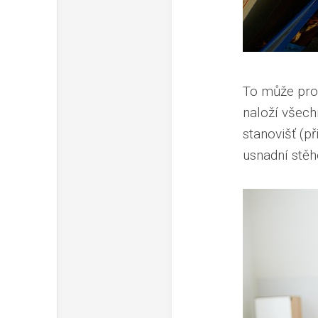
To může prob
naloží všech
stanovišť (př
usnadní stěh