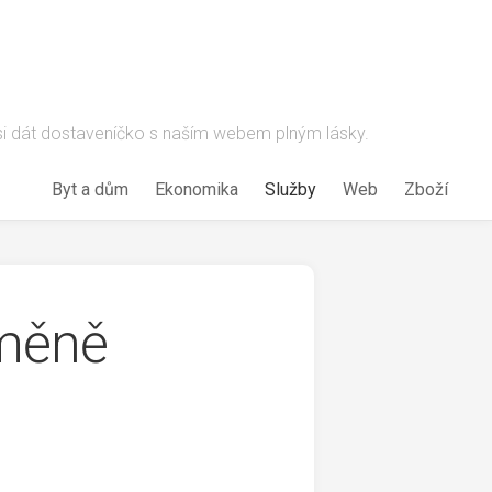
 si dát dostaveníčko s naším webem plným lásky.
Byt a dům
Ekonomika
Služby
Web
Zboží
ýměně