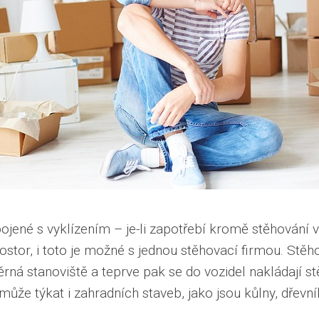
ojené s vyklízením
– je-li zapotřebí kromě stěhování vě
ostor, i toto je možné s jednou stěhovací firmou. Stě
rná stanoviště a teprve pak se do vozidel nakládají s
může týkat i zahradních staveb, jako jsou kůlny, dřevní