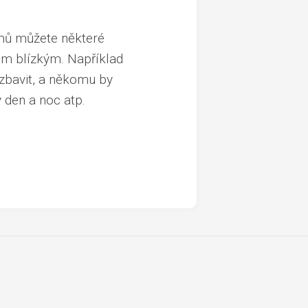
omů můžete některé
im blízkým. Například
 zbavit, a někomu by
 den a noc atp.