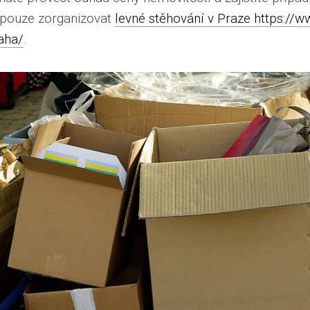
 pouze zorganizovat
levné stěhování v Praze https://w
aha/
.