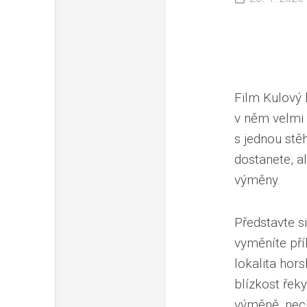
Film Kulový 
v něm velmi 
s jednou stě
dostanete, a
výměny.
Představte s
vyměníte pří
lokalita hor
blízkost řek
výměně, nech