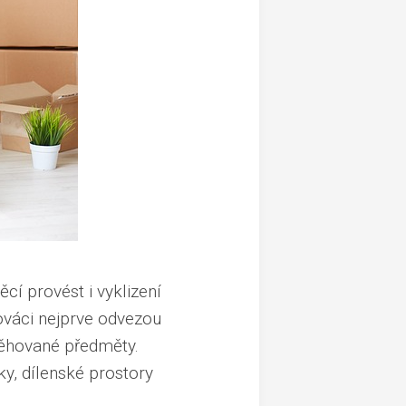
cí provést i vyklizení
hováci nejprve odvezou
těhované předměty.
ky, dílenské prostory