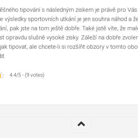
šného tipování s následným ziskem je právě pro Vás 
e výsledky sportovních utkání je jen souhra náhod a že
ní, pak jste na tom ještě dobře. Také jistě víte, že mal
t opravdu slušně vysoké zisky. Záleží na dobře zvole
jak tipovat, ale chcete-li si rozšířit obzory v tomto ob
it.
4.4/5 - (9 votes)