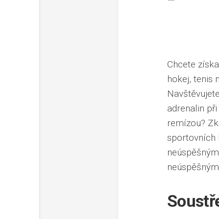
Chcete získa
hokej, teni
Navštěvujete
adrenalin při
remízou? Zko
sportovních
neúspěšným t
neúspěšným 
Soustř