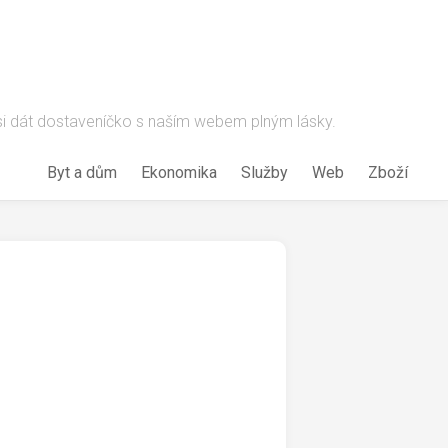
 si dát dostaveníčko s naším webem plným lásky.
Byt a dům
Ekonomika
Služby
Web
Zboží