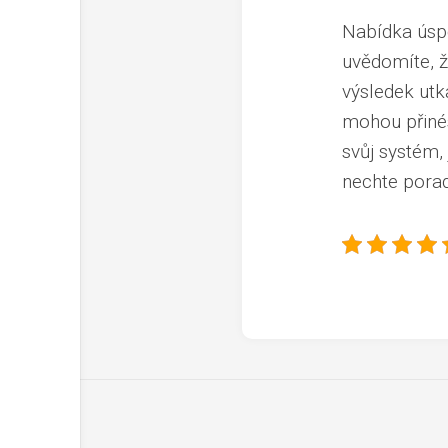
Nabídka úspě
uvědomíte, ž
výsledek utká
mohou přinés
svůj systém, 
nechte porad