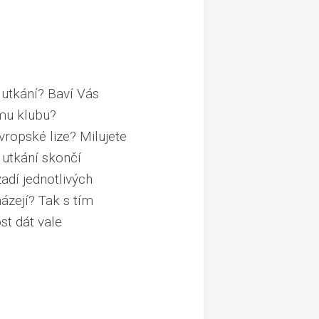
 utkání? Baví Vás
mu klubu?
vropské lize? Milujete
á utkání skončí
adí jednotlivých
ázejí? Tak s tím
st dát vale