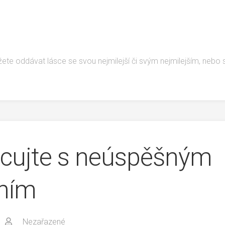
žete oddávat lásce se svou nejmilejší či svým nejmilejším, nebo
cujte s neúspěšným
ním
Nezařazené