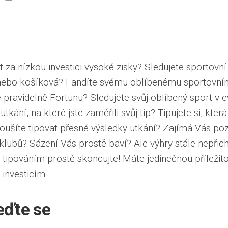
t za nízkou investici vysoké zisky? Sledujete sportovní
s nebo košíková? Fandíte svému oblíbenému sportovní
 pravidelně Fortunu? Sledujete svůj oblíbený sport v e
 utkání, na které jste zaměřili svůj tip? Tipujete si, kter
ušíte tipovat přesné výsledky utkání? Zajímá Vás poz
 klubů?
Sázení
Vás prostě baví? Ale výhry stále nepřich
ipováním prostě skoncujte! Máte jedinečnou příležito
investicím.
eďte se