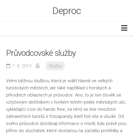
Skip
Deproc
to
content
Byt a dům
Průvodcovské služby
Ekonomika
Služby
7. 8. 2019
Služby
Web
Velmi běžnou službou, která je vidět hlavně ve velkých
Zboží
turistických městech, ale také například v horských a
přírodních oblastech je průvodce. Ano, to je ten člověk se
vztyčeným deštníkem v horkém letním pekle městských ulic,
vykládající cosi do hands free, za nímž se line množství
zahraničních turistů s fotoaparáty, kteří fotí vše a všude. Od
svého průvodce dostávají informace o místě, kde právě jsou
přímo do sluchátek, které dostanou na začátku prohlídky a