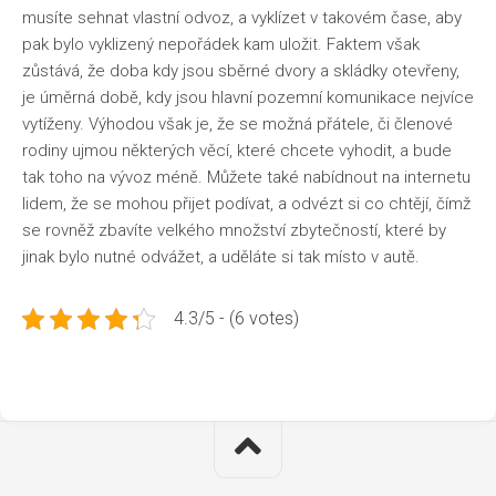
musíte sehnat vlastní odvoz, a vyklízet v takovém čase, aby
pak bylo vyklizený nepořádek kam uložit. Faktem však
zůstává, že doba kdy jsou sběrné dvory a skládky otevřeny,
je úměrná době, kdy jsou hlavní pozemní komunikace nejvíce
vytíženy. Výhodou však je, že se možná přátele, či členové
rodiny ujmou některých věcí, které chcete vyhodit, a bude
tak toho na vývoz méně. Můžete také nabídnout na internetu
lidem, že se mohou přijet podívat, a odvézt si co chtějí, čímž
se rovněž zbavíte velkého množství zbytečností, které by
jinak bylo nutné odvážet, a uděláte si tak místo v autě.
4.3/5 - (6 votes)