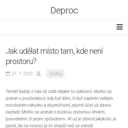
Skip
Deproc
to
content
Byt a dům
Jak udělat místo tam, kde není
Ekonomika
prostoru?
Služby
Web
21. 7. 2022
Služby
Zboží
Téměř každý z nás už zažil nějaké to vyklízení. Mohlo se
jednat o pozůstalost, kdy byl dům, či byt zaplněn velkým
množstvím nábytku a zbytečností, jejichž účel už dávno
neplatil. Mohlo se jednat o budovu zničenou ohněm,
povodněmi, či jiným způsobem. Ať už je důvod jakýkoliv, je
jasné, že na vesnici je to snazší než ve městě.