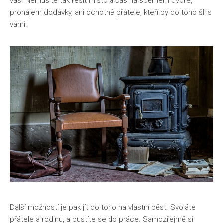
vás. Nemusíte tak řešit místo a čas na sběrném dvoře,
pronájem dodávky, ani ochotné přátele, kteří by do toho šli s
vámi.
Další možností je pak jít do toho na vlastní pěst. Svoláte
přátele a rodinu, a pustíte se do práce. Samozřejmě si