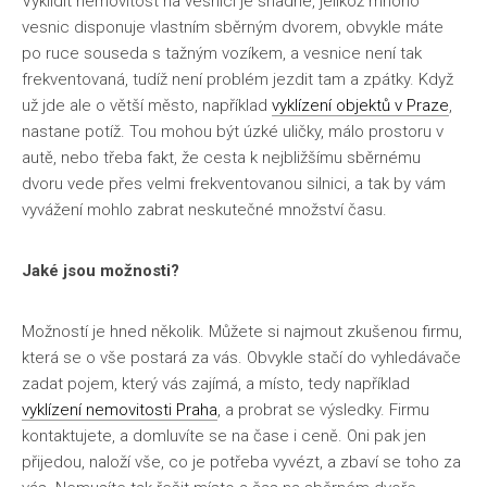
Vyklidit nemovitost na vesnici je snadné, jelikož mnoho
vesnic disponuje vlastním sběrným dvorem, obvykle máte
po ruce souseda s tažným vozíkem, a vesnice není tak
frekventovaná, tudíž není problém jezdit tam a zpátky. Když
už jde ale o větší město, například
vyklízení objektů v Praze
,
nastane potíž. Tou mohou být úzké uličky, málo prostoru v
autě, nebo třeba fakt, že cesta k nejbližšímu sběrnému
dvoru vede přes velmi frekventovanou silnici, a tak by vám
vyvážení mohlo zabrat neskutečné množství času.
Jaké jsou možnosti?
Možností je hned několik. Můžete si najmout zkušenou firmu,
která se o vše postará za vás. Obvykle stačí do vyhledávače
zadat pojem, který vás zajímá, a místo, tedy například
vyklízení nemovitosti Praha
, a probrat se výsledky. Firmu
kontaktujete, a domluvíte se na čase i ceně. Oni pak jen
přijedou, naloží vše, co je potřeba vyvézt, a zbaví se toho za