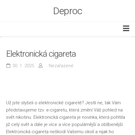
Skip
Deproc
to
content
Byt a dům
Elektronická cigareta
Ekonomika
Služby
30. 1. 2025
Nezařazené
Web
Zboží
Už jste slyšeli o elektronické cigaretě? Jestli ne, tak Vám
představujeme tzv. e-cigaretu, která změní Váš pohled na
svět nikotinu. Elektronická cigareta je novinka, která pohltila
již celý svět a dále je více a více populárnější a oblíbenější.
Elektronická cigareta neškodí Vašemu okolí a nijak ho