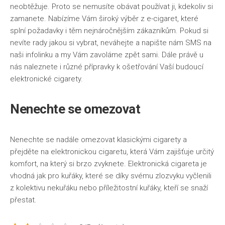
neobtěžuje. Proto se nemusíte obávat používat ji, kdekoliv si
zamanete. Nabízíme Vám široký výběr z e-cigaret, které
splní požadavky i těm nejnáročnějším zákazníkům. Pokud si
nevíte rady jakou si vybrat, neváhejte a napište nám SMS na
naši infolinku a my Vám zavoláme zpět sami. Dále právě u
nás naleznete i různé přípravky k ošetřování Vaší budoucí
elektronické cigarety.
Nenechte se omezovat
Nenechte se nadále omezovat klasickými cigarety a
přejděte na elektronickou cigaretu, která Vám zajišťuje určitý
komfort, na který si brzo zvyknete.
Elektronická cigareta
je
vhodná jak pro kuřáky, které se díky svému zlozvyku vyčlenili
z kolektivu nekuřáku nebo příležitostní kuřáky, kteří se snaží
přestat.