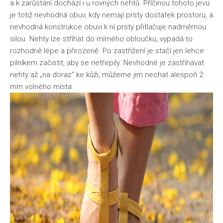
a k zarůstání dochází i u rovných nehtů. Příčinou tohoto jevu
je totiž nevhodná obuv, kdy nemají prsty dostatek prostoru, a
nevhodná konstrukce obuvi k ní prsty přitlačuje nadměrnou
silou. Nehty lze stříhat do mírného obloučku, vypadá to
rozhodně lépe a přirozeně. Po zastřižení je stačí jen lehce
pilníkem začistit, aby se netřepily. Nevhodné je zastřihávat
nehty až „na doraz“ ke kůži, můžeme jim nechat alespoň 2
mm volného místa.