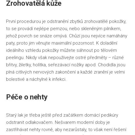
Zrohovatělá kůže
První procedurou je odstranění zbytků zrohovatělé pokožky,
to se provádí nejlépe pemzou, nebo skleněným pilníkem,
jehož povrch se snáze omývá. Chůzí jsou nejvíce namáhány
paty, proto jim věnujte maximální pozornost. K doladění
ideálního vzhledu pokožky můžete sáhnout po tělovém
peelingu. Nikdy však nepoužívejte ostré předměty – různé
břitvy, žiletky, holítka, seřezávací nožíky apod. Chodidla jsou
plná citlivých nervových zakončení a každé zranění je velmi
bolestivé a náchylné k infekci.
Péče o nehty
Starý lak je třeba ještě před začátkem domácí pedikúry
odstranit odlakovačem. Nešvarem moderní doby je
zastřihávat nehty rovně, aby nezarůstaly, to však není řešení