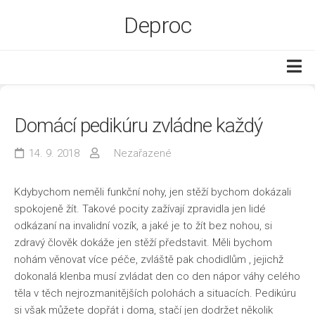
Skip
Deproc
to
content
Byt a dům
Domácí pedikúru zvládne každý
Ekonomika
Služby
14. 9. 2018
Nezařazené
Web
Kdybychom neměli funkční nohy, jen stěží bychom dokázali
Zboží
spokojeně žít. Takové pocity zažívají zpravidla jen lidé
odkázaní na invalidní vozík, a jaké je to žít bez nohou, si
zdravý člověk dokáže jen stěží představit. Měli bychom
nohám věnovat více péče, zvláště pak chodidlům
, jejichž
dokonalá klenba musí zvládat den co den nápor váhy celého
těla v těch nejrozmanitějších polohách a situacích. Pedikúru
si však můžete dopřát i doma, stačí jen dodržet několik