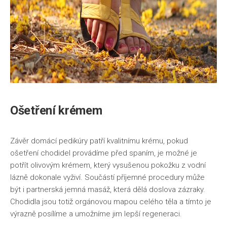
Ošetření krémem
Závěr domácí pedikúry patří kvalitnímu krému, pokud
ošetření chodidel provádíme před spaním, je možné je
potřít olivovým krémem, který vysušenou pokožku z vodní
lázně dokonale vyživí. Součástí příjemné procedury může
být i partnerská jemná masáž, která dělá doslova zázraky.
Chodidla jsou totiž orgánovou mapou celého těla a tímto je
výrazně posílíme a umožníme jim lepší regeneraci.